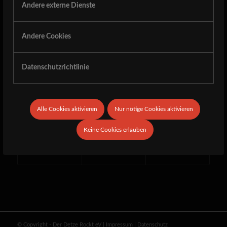
every record collections of Yours.
Andere externe Dienste
With “…and silent grief Shadows the Passing Moon” they
released their third long player in 2018 and it’s time that
Andere Cookies
these guys destroy the Detze!
Datenschutzrichtlinie
27. MÄRZ 2024
Alle Cookies aktivieren
Nur nötige Cookies aktivieren
Eintrag teilen
Keine Cookies erlauben
© Copyright - Der Detze Rockt eV
|
Impressum
|
Datenschutz