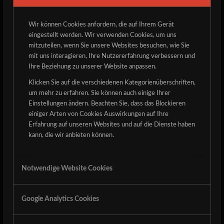
Wir können Cookies anfordern, die auf Ihrem Gerät
eingestellt werden. Wir verwenden Cookies, um uns
[eng below]
mitzuteilen, wenn Sie unsere Websites besuchen, wie Sie
Witching Hour sind seit ihrem 2007er Demo aber
mit uns interagieren, Ihre Nutzererfahrung verbessern und
Ihre Beziehung zu unserer Website anpassen.
spätestens seit dem 2009er Black-Trash-Underground-
Meilenstein „rise of the desecrated“ fester Bestandtteil in
Klicken Sie auf die verschiedenen Kategorienüberschriften,
den Plattensammlungen von wahrscheinlich jedem von
um mehr zu erfahren. Sie können auch einige Ihrer
Einstellungen ändern. Beachten Sie, dass das Blockieren
euch.
einiger Arten von Cookies Auswirkungen auf Ihre
Mit „…and silent grief Shadows the Passing Moon“ haben
Erfahrung auf unseren Websites und auf die Dienste haben
kann, die wir anbieten können.
sie 2018 ihren dritten Langspieler rausgebracht und es
wird höchste Zeit, dass die Jungs mal den Detze zerlegen!
Tickets
Notwendige Website Cookies
Since their 2007 demo and at least since their 2009 black
Google Analytics Cookies
trash underground milestone “rise of the desecrated”,
Witching Hour have been an integral Part of probably