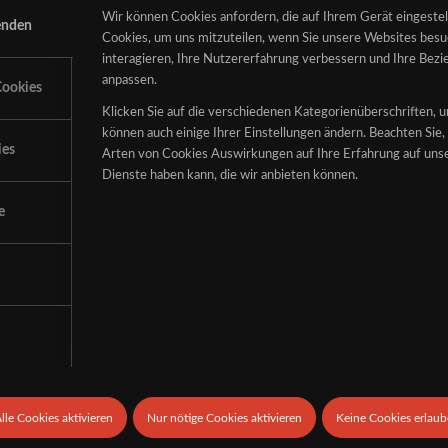
Wir können Cookies anfordern, die auf Ihrem Gerät eingeste
enden
Cookies, um uns mitzuteilen, wenn Sie unsere Websites besuc
interagieren, Ihre Nutzererfahrung verbessern und Ihre Bez
anpassen.
ookies
Klicken Sie auf die verschiedenen Kategorienüberschriften, 
MANIC ADRIFT
können auch einige Ihrer Einstellungen ändern. Beachten Sie, 
ies
Arten von Cookies Auswirkungen auf Ihre Erfahrung auf unse
Facebook
Dienste haben kann, die wir anbieten können.
e
OVERRULED
Facebook
lle Cookies aktivieren
Nur nötige Cookies aktivieren
Keine Cookies erlau