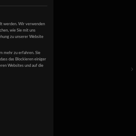
llt werden. Wir verwenden
hen, wie Sie mit uns
iehung zu unserer Website
fort bereit
tes Jahr war
um mehr zu erfahren. Sie
n. Das ging
dass das Blockieren einiger
ren Websites und auf die
He
gen euch mit
sh
directly
uckin blast,
 planned. A
ll important