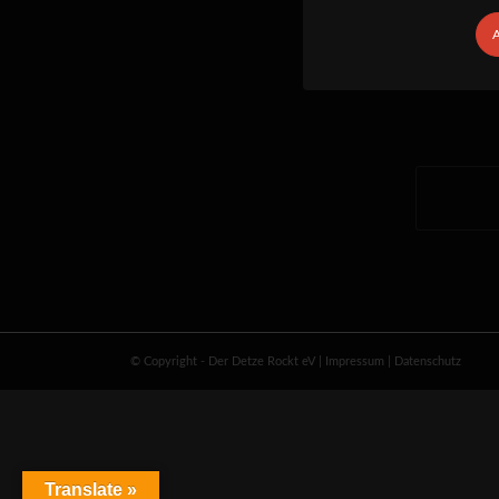
A
© Copyright - Der Detze Rockt eV
|
Impressum
|
Datenschutz
Translate »