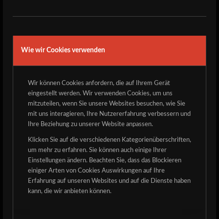
Wie wir Cookies verwenden
Wir können Cookies anfordern, die auf Ihrem Gerät
eingestellt werden. Wir verwenden Cookies, um uns
mitzuteilen, wenn Sie unsere Websites besuchen, wie Sie
mit uns interagieren, Ihre Nutzererfahrung verbessern und
Ihre Beziehung zu unserer Website anpassen.
Klicken Sie auf die verschiedenen Kategorienüberschriften,
um mehr zu erfahren. Sie können auch einige Ihrer
eng. below
Einstellungen ändern. Beachten Sie, dass das Blockieren
einiger Arten von Cookies Auswirkungen auf Ihre
Da ist das Ding! Manch einer hat die vorherige Version
Erfahrung auf unseren Websites und auf die Dienste haben
schon auf dem KIT in Echt bestaunen können. Jetzt auch
kann, die wir anbieten können.
digital hier zur Verfügung und natürlich zum TEILEN! Ladet
eure Leute alle zur Veranstaltung