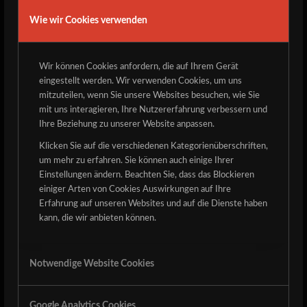
Wie wir Cookies verwenden
Wir können Cookies anfordern, die auf Ihrem Gerät
eingestellt werden. Wir verwenden Cookies, um uns
mitzuteilen, wenn Sie unsere Websites besuchen, wie Sie
mit uns interagieren, Ihre Nutzererfahrung verbessern und
Ihre Beziehung zu unserer Website anpassen.
Blackslash, Burning Maja und Hornado musizieren mit
Klicken Sie auf die verschiedenen Kategorienüberschriften,
ihren Kapellen aufm Detze!
um mehr zu erfahren. Sie können auch einige Ihrer
Einstellungen ändern. Beachten Sie, dass das Blockieren
Blackslash
, das heißt traditioneller Heavy Metal aus dem
einiger Arten von Cookies Auswirkungen auf Ihre
äußersten Süden Deutschlands. Bei uns feiern die Jungs
Erfahrung auf unseren Websites und auf die Dienste haben
ihr 10jähriges Bestehen und präsentieren neben ihrem
kann, die wir anbieten können.
aktuellen Album „Sinister Lightning“, das ordentlich durch
die Decke geballert ist, auch ein paar neue Songs!
Notwendige Website Cookies
Burning Maja
ist eine unserer Hauskapellen vom Fuße des
Detze und 2011 im Zuge des ersten Festivals gegründet
worden. Dieses Jahr werden die Heavy Hardrock ´n´
Google Analytics Cookies