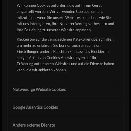
Wir können Cookies anfordern, die auf Ihrem Gerät
eingestellt werden. Wir verwenden Cookies, um uns
mitzuteilen, wenn Sie unsere Websites besuchen, wie Sie
mit uns interagieren, Ihre Nutzererfahrung verbessern und
Ihre Beziehung zu unserer Website anpassen.
Klicken Sie auf die verschiedenen Kategorienüberschriften,
Der vvk endet am Mittwoch. Sichert euch jetzt noch
um mehr zu erfahren. Sie können auch einige Ihrer
euere Karten.
Einstellungen ändern. Beachten Sie, dass das Blockieren
einiger Arten von Cookies Auswirkungen auf Ihre
Abendkasse Tickets sind teurer als im vvk!
Erfahrung auf unseren Websites und auf die Dienste haben
Tickets
kann, die wir anbieten können.
Detze Facebook-Gruppe:
Notwendige Website Cookies
Wir haben jetzt auch eine DerDetzeRockt Gruppe. Diese
kann genutzt werden um sich z.B. über mögliche
Mitfahrgelegenheiten auszutauschen. Außerdem wird es
Google Analytics Cookies
in der Gruppe immer alle aktuellen Infos und
Entwicklungen rund um den Detze geben.
Andere externe Dienste