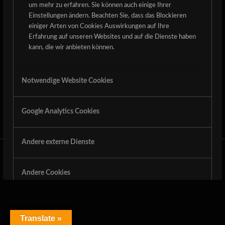
ENTRY WITHOUT PREVIEW IMAGE
um mehr zu erfahren. Sie können auch einige Ihrer
Einstellungen ändern. Beachten Sie, dass das Blockieren
einiger Arten von Cookies Auswirkungen auf Ihre
ENTRY WITH POST FORMAT „VIDEO“
Erfahrung auf unseren Websites und auf die Dienste haben
kann, die wir anbieten können.
THIS IS A POST WITH POST TYPE
„LINK“
Notwendige Website Cookies
A NICE POST
Google Analytics Cookies
Andere externe Dienste
© Copyright - Der Detze Rockt eV
|
Impressum
|
Datenschutz
Andere Cookies
Datenschutzrichtlinie
Translate »