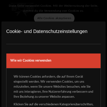
Diese Seite verwendet Cookies. Mit der Weiternutzung der Seite,
stimmst du die Verwendung von Cookies zu.
Alle Cookies akzeptieren
Verberge nur die Benachrichtigung
Einstellungen
Cookie- und Datenschutzeinstellungen
SCHLAGWORTARCHIV
FÜR:
FUN
Wie wir Cookies verwenden
ENTRY WITH AUDIO
Wir können Cookies anfordern, die auf Ihrem Gerät
A SMALL GALLERY
eingestellt werden. Wir verwenden Cookies, um uns
mitzuteilen, wenn Sie unsere Websites besuchen, wie Sie
mit uns interagieren, Ihre Nutzererfahrung verbessern und
A NICE ENTRY
Ihre Beziehung zu unserer Website anpassen.
Klicken Sie auf die verschiedenen Kategorienüberschriften,