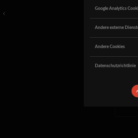
Google Analytics Cook
VIOLENT FORCE & FRIENDS SHOW
Donec p
ABGESAGT!!!
Phasellu
Andere externe Dienst
Vestibul
Sed aliq
Andere Cookies
Datenschutzrichtlinie
A