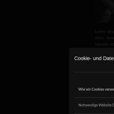
Lorem ipsu
dolor. Aen
nascetur ri
Nulla
Cookie- und Date
alique
a, ven
Integ
Aenea
conseq
Wie wir Cookies verw
Nunc nec ne
Notwendige Website C
ligula sapi
Praesent co