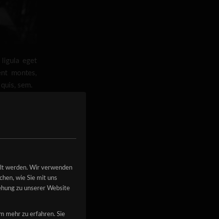
ligula eget
ent montes,
 quis, sem.
la vel,
mperdiet
pretium.
r nisi.
tor eu,
llt werden. Wir verwenden
hen, wie Sie mit uns
iehung zu unserer Website
i. Curabitur
s malesuada.
um mehr zu erfahren. Sie