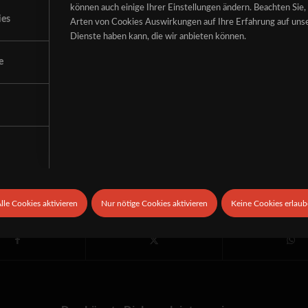
können auch einige Ihrer Einstellungen ändern. Beachten Sie, 
ies
Arten von Cookies Auswirkungen auf Ihre Erfahrung auf unse
osuere vulputate arcu.
Dienste haben kann, die wir anbieten können.
s accumsan cursus velit.
e
um ante ipsum primis in faucibus orci luctus et ultrices posuere cubil
uam, nisi quis porttitor congue
24. AUGUST 2014
Eintrag teilen
lle Cookies aktivieren
Nur nötige Cookies aktivieren
Keine Cookies erlau