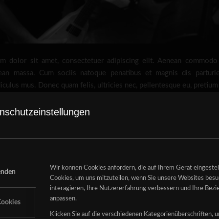
m dolor sit amet, consectetuer adipiscing elit. Aenean commodo 
ean massa. Cum sociis natoque penatibus et magnis dis parturi
diculus mus. Donec quam felis, ultricies nec, pellentesque eu, pretium
 consequat massa quis enim. Donec pede justo, fringil
nschutzeinstellungen
t nec, vulputate eget, arcu. In enim justo, rhoncus ut, i
enatis vitae, justo. Nullam dictum felis eu pede mollis 
er tincidunt. Cras dapibus. Vivamus elementum sempe
n vulputate eleifend tellus. Aenean leo ligula, portti
Wir können Cookies anfordern, die auf Ihrem Gerät eingeste
uat vitae, eleifend ac, enim.
enden
Cookies, um uns mitzuteilen, wenn Sie unsere Websites besuc
interagieren, Ihre Nutzererfahrung verbessern und Ihre Bez
que. Phasellus leo dolor, tempus non, auctor et, hendrerit quis, nis
anpassen.
ookies
en, tincidunt non, euismod vitae, posuere imperdiet, leo. Maecena
Klicken Sie auf die verschiedenen Kategorienüberschriften, 
ngue erat at massa. Sed cursus turpis vitae tortor.