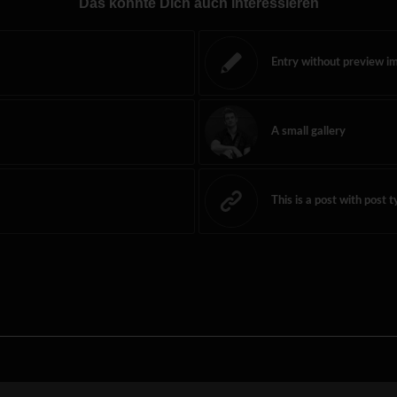
Das könnte Dich auch interessieren
Entry without preview i
A small gallery
This is a post with post t