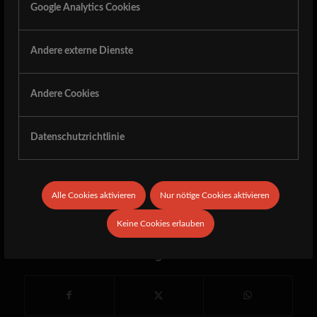
June.
Google Analytics Cookies
Friday 14.06.24:
Andere externe Dienste
Hällas, Whiplash, Witching Hour, Lucifuge, Century,
Galactic Superlords, Evil Excess
Andere Cookies
Saturday 15.06.24:
Triumph of Death, Asphyx, Riot City, Bütcher, Deathrite,
Datenschutzrichtlinie
OLD, Balmog, Amethyst, Sintage
Alle Cookies aktivieren
Nur nötige Cookies aktivieren
17. APRIL 2024
Keine Cookies erlauben
Eintrag teilen