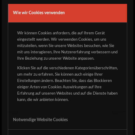
Wie wir Cookies verwenden
[eng. below]
Wir können Cookies anfordern, die auf Ihrem Gerät
Hier unsere diesjährige Tagesaufteilung.
eingestellt werden. Wir verwenden Cookies, um uns
mitzuteilen, wenn Sie unsere Websites besuchen, wie Sie
Freitag 14.06.24:
mit uns interagieren, Ihre Nutzererfahrung verbessern und
Ihre Beziehung zu unserer Website anpassen.
Hällas, Whiplash, Witching Hour, Lucifuge, Century,
Klicken Sie auf die verschiedenen Kategorienüberschriften,
Galactic Superlords, Evil Excess
um mehr zu erfahren. Sie können auch einige Ihrer
Samstag 15.06.24:
Einstellungen ändern. Beachten Sie, dass das Blockieren
einiger Arten von Cookies Auswirkungen auf Ihre
Triumph of Death, Asphyx, Riot City, Bütcher, Deathrite,
Erfahrung auf unseren Websites und auf die Dienste haben
OLD, Balmog, Amethyst, Sintage
kann, die wir anbieten können.
Eine Running Order mit Stagezeiten folgt einige Tage vor
dem Detze.
Notwendige Website Cookies
This years running order, timetable will be released in