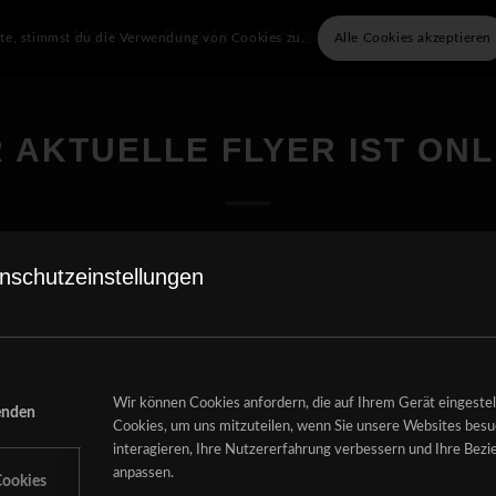
Home
Bands
Tickets
Info
Unser
ite, stimmst du die Verwendung von Cookies zu.
Alle Cookies akzeptieren
 AKTUELLE FLYER IST ONL
nschutzeinstellungen
22. JULI 2014
Wir können Cookies anfordern, die auf Ihrem Gerät eingeste
enden
Cookies, um uns mitzuteilen, wenn Sie unsere Websites besuc
interagieren, Ihre Nutzererfahrung verbessern und Ihre Bez
Eintrag teilen
anpassen.
ookies