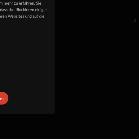
um mehr zu erfahren. Sie
dass das Blockieren einiger
T
ren Websites und auf die
be
ben