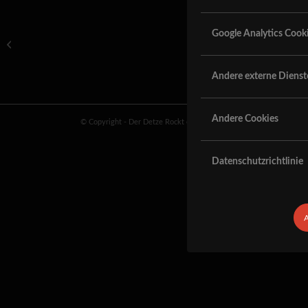
Google Analytics Cook
Jawoll, BATTLEAXE ersetzen
JAGUAR!!!
Andere externe Dienst
Andere Cookies
© Copyright - Der Detze Rockt eV
|
Impressum
|
Datenschutz
Datenschutzrichtlinie
A