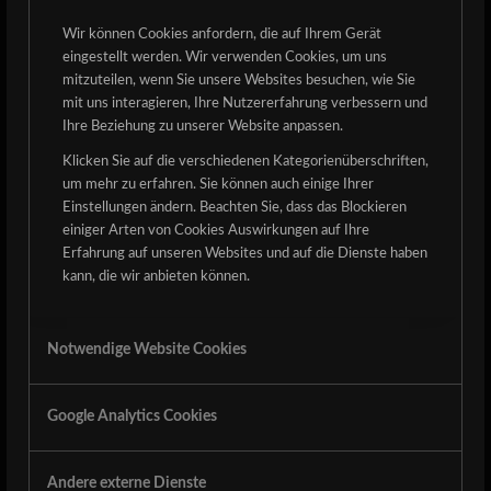
es nur logisch, wenn das neue Album kurz vor dem Detze
Wir können Cookies anfordern, die auf Ihrem Gerät
erscheint, sie wieder in die Eifel zu holen. Um so viel
eingestellt werden. Wir verwenden Cookies, um uns
schon mal vorweg zu nehmen: Auf der neuen Scheiben,
mitzuteilen, wenn Sie unsere Websites besuchen, wie Sie
mit uns interagieren, Ihre Nutzererfahrung verbessern und
machen die Herrschaften wieder ALLES, außer
Ihre Beziehung zu unserer Website anpassen.
Kompromisse!
Klicken Sie auf die verschiedenen Kategorienüberschriften,
Und last but not least, die Newcomer
GoatKing
aus
um mehr zu erfahren. Sie können auch einige Ihrer
Marburg. Thrash Metal wie man ihn aus Deutschland noch
Einstellungen ändern. Beachten Sie, dass das Blockieren
aus den 80ern kennt. Großartige neue, junge Band, die es
einiger Arten von Cookies Auswirkungen auf Ihre
Erfahrung auf unseren Websites und auf die Dienste haben
absolut verdient unterstützt zu werden.
kann, die wir anbieten können.
In den nächsten Tagen werden wir die Gewinner der
Freikarten bekannt geben.
Notwendige Website Cookies
Aaaaaaaaand here we go! These are the last bands to
complete this year’s edition:
Google Analytics Cookies
Demon Head
is probably the „Runaway“ of this year’s
line-up. In a bit more doomy and dark style the danish
Andere externe Dienste
guys gonna serve you finest stuff, also of their brand new