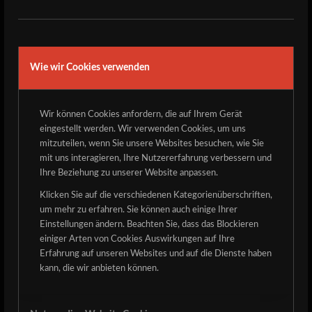
Wie wir Cookies verwenden
Wir können Cookies anfordern, die auf Ihrem Gerät
eingestellt werden. Wir verwenden Cookies, um uns
mitzuteilen, wenn Sie unsere Websites besuchen, wie Sie
mit uns interagieren, Ihre Nutzererfahrung verbessern und
Van Ash wird diesen Jahr leider nicht bei uns auftreten.
Ihre Beziehung zu unserer Website anpassen.
Hier das Statement der Band:
Klicken Sie auf die verschiedenen Kategorienüberschriften,
Liebe Freunde von VAN ASH und dem „Der Detze Rockt“
um mehr zu erfahren. Sie können auch einige Ihrer
Einstellungen ändern. Beachten Sie, dass das Blockieren
Festival,
einiger Arten von Cookies Auswirkungen auf Ihre
Leider müssen wir euch mitteilen, dass wir unseren
Erfahrung auf unseren Websites und auf die Dienste haben
kann, die wir anbieten können.
Auftritt beim „Der Detze rockt 2026“ absagen müssen.
Grund dafür ist der plötzliche und unerwartete Ausstieg
unseres Sängers Duke, der uns natürlich ziemlich kalt