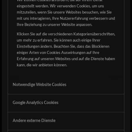
Wir können Cookies anfordern, die auf Ihrem Gerät
eingestellt werden. Wir verwenden Cookies, um uns
mitzuteilen, wenn Sie unsere Websites besuchen, wie Sie
mit uns interagieren, Ihre Nutzererfahrung verbessern und
Ihre Beziehung zu unserer Website anpassen.
Klicken Sie auf die verschiedenen Kategorienüberschriften,
Der nächste HAMMER! Die Black Metal Legenden der
um mehr zu erfahren. Sie können auch einige Ihrer
Einstellungen ändern. Beachten Sie, dass das Blockieren
80er
Mortuary Drape
aus Italien kommen zum Detze! Ihre
einiger Arten von Cookies Auswirkungen auf Ihre
aktuelle EP heißt „Wisdom-Vibration-Repent“. In den
Erfahrung auf unseren Websites und auf die Dienste haben
letzten Jahren war die Kultband sehr selten in
kann, die wir anbieten können.
Deutschland zu sehen, deshalb lasst euch das nicht
entgehen!
Notwendige Website Cookies
Tickets
The next HAMMER! 80’s black metal legends Mortuary
Google Analytics Cookies
Drape from Italy are coming to the Detze! Their current
EP is called „Wisdom-Vibration-Repent“. In recent years,
Andere externe Dienste
the cult band has rarely been seen in Germany, so don’t
miss it!