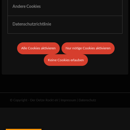
Andere Cookies
21. MÄRZ 2023
Datenschutzrichtlinie
Eintrag teilen
Alle Cookies aktivieren
Nur nötige Cookies aktivieren
Keine Cookies erlauben
© Copyright - Der Detze Rockt eV
|
Impressum
|
Datenschutz