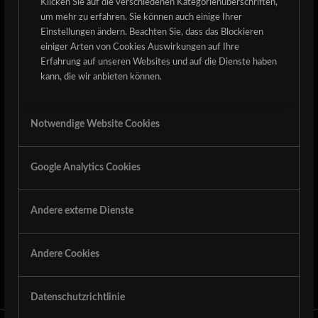
Klicken Sie auf die verschiedenen Kategorienüberschriften,
Kombiticket: 22€
um mehr zu erfahren. Sie können auch einige Ihrer
Tageskarte Samstag und das Kombiticket sind im
Einstellungen ändern. Beachten Sie, dass das Blockieren
einiger Arten von Cookies Auswirkungen auf Ihre
Vorverkauf jeweils 2€ günstiger.
Erfahrung auf unseren Websites und auf die Dienste haben
Park- und Campingticket sind im Preis enthalten.
kann, die wir anbieten können.
Notwendige Website Cookies
8. APRIL 2014
Google Analytics Cookies
Eintrag teilen
Andere externe Dienste
Andere Cookies
Datenschutzrichtlinie