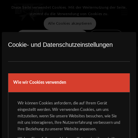
Diese Seite verwendet Cookies. Mit der Weiternutzung der Seite,
stimmst du die Verwendung von Cookies zu.
Alle Cookies akzeptieren
Verberge nur die Benachrichtigung
Einstellungen
KARTENVORVERKAUF
Cookie- und Datenschutzeinstellungen
ERÖFFNET!!!
Wie wir Cookies verwenden
Ab sofort ist der Vorverkauf für Der Detze Rockt offiziell
eröffnet. Also sichert euch jetzt eure Tickets!
Wir können Cookies anfordern, die auf Ihrem Gerät
Tickets sind nur über unsere Homepage erhältlich.
eingestellt werden. Wir verwenden Cookies, um uns
Weitere Infos unter „TICKETS“.
mitzuteilen, wenn Sie unsere Websites besuchen, wie Sie
mit uns interagieren, Ihre Nutzererfahrung verbessern und
Tageskarte Freitag: 6€
Ihre Beziehung zu unserer Website anpassen.
Tageskarte Samstag: 18€