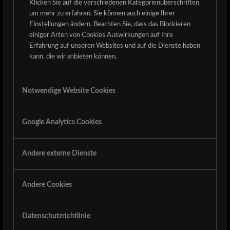
Klicken Sie auf die verschiedenen Kategorienüberschriften,
Der Ticketshop ist online. Wie gewohnt starten wir mit der Early-
um mehr zu erfahren. Sie können auch einige Ihrer
Bird-Phase. Aber es kommt noch besser: Dieses Jahr gibt es
Einstellungen ändern. Beachten Sie, dass das Blockieren
zusätzlich unser „Bester Mann / Beste Frau“-Paket als Early Bird!
einiger Arten von Cookies Auswirkungen auf Ihre
Also worauf wartet ihr noch? Holt euch jetzt eure Tickets!
Erfahrung auf unseren Websites und auf die Dienste haben
kann, die wir anbieten können.
Ticket Shop
Notwendige Website Cookies
Metalheads, listen up!
Mark June
20th and 21st, 2025
, in your calendars. We’re kicking
Google Analytics Cookies
off the 13th round of „Der Detze Rockt.“ Two days full of crushing
riffs and thunderous drums.
Ticket Shop:
Andere externe Dienste
The ticket shop is online. As usual, we’re starting with the Early
Bird phase. But it gets even better: This year, we’re offering our
„Best Man / Best Woman“ package as an Early Bird special! So what
Andere Cookies
are you waiting for? Get your tickets now!
Datenschutzrichtlinie