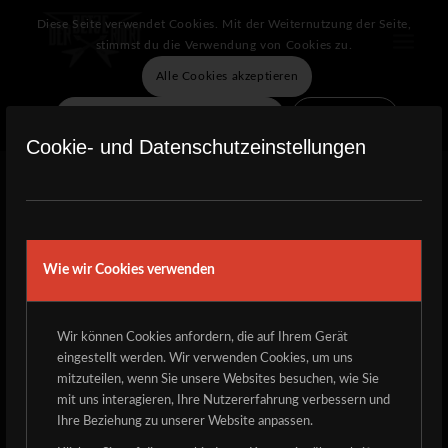
Diese Seite verwendet Cookies. Mit der Weiternutzung der Seite,
stimmst du die Verwendung von Cookies zu.
Alle Cookies akzeptieren
Verberge nur die Benachrichtigung
Einstellungen
Cookie- und Datenschutzeinstellungen
Wie wir Cookies verwenden
Wir können Cookies anfordern, die auf Ihrem Gerät
eingestellt werden. Wir verwenden Cookies, um uns
Metalheads, aufgepasst!
mitzuteilen, wenn Sie unsere Websites besuchen, wie Sie
Markiert euch den
20. und 21. Juni 2025
fett im Kalender. Wir
mit uns interagieren, Ihre Nutzererfahrung verbessern und
starten die 13. Runde „Der Detze Rockt“. Zwei Tage voller
Ihre Beziehung zu unserer Website anpassen.
brachialer Riffs und donnernder Drums.
Ticketshop: