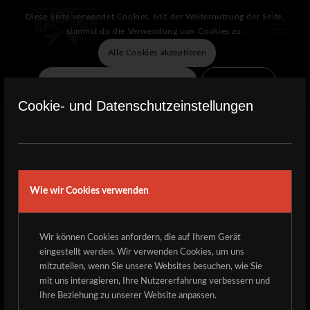
Diese Seite verwendet Cookies. Mit der Weiternutzung der Seite,
stimmst du die Verwendung von Cookies zu.
Alle Cookies akzeptieren
Verberge nur die Benachrichtigung
Einstellungen
BANDS HERGEHÖRT
Cookie- und Datenschutzeinstellungen
Ab jetzt können sich Bands bis zum 30.01.2015 unter
bandbewerbung@derdetzerockt.de für das Open Air 2015
Wie wir Cookies verwenden
bewerben.
Bitte mit folgenden Angaben:
– mindestens ein gutes Foto, bzw. Link zu Fotos
Wir können Cookies anfordern, die auf Ihrem Gerät
– kurze Info zur Band und Stil, Bandbiographie,
eingestellt werden. Wir verwenden Cookies, um uns
mitzuteilen, wenn Sie unsere Websites besuchen, wie Sie
Diskographie
mit uns interagieren, Ihre Nutzererfahrung verbessern und
– Link zu Hörproben, Homepage und evtl. Facebook
Ihre Beziehung zu unserer Website anpassen.