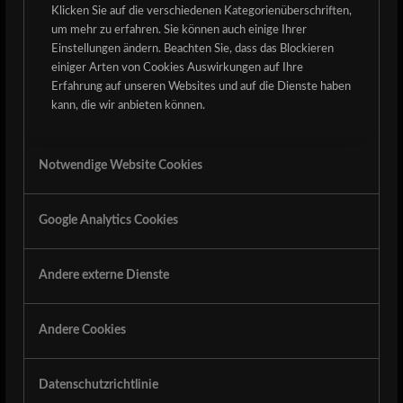
BITTE AUSSCHLIEßLICH AN OBEN ANGEGEBENE
Klicken Sie auf die verschiedenen Kategorienüberschriften,
ADRESSE!
um mehr zu erfahren. Sie können auch einige Ihrer
Einstellungen ändern. Beachten Sie, dass das Blockieren
Bands send their applications until 30.01.2015 please to
einiger Arten von Cookies Auswirkungen auf Ihre
bandbewerbung@derdetzerockt.de
Erfahrung auf unseren Websites und auf die Dienste haben
Please consider the following informations:
kann, die wir anbieten können.
– at least one Bandpic, or a link
– short Bandinfo, Bio and Disco
Notwendige Website Cookies
– Link to Songs, Website and Facebook
Google Analytics Cookies
25. NOVEMBER 2014
Andere externe Dienste
Eintrag teilen
Andere Cookies
Datenschutzrichtlinie